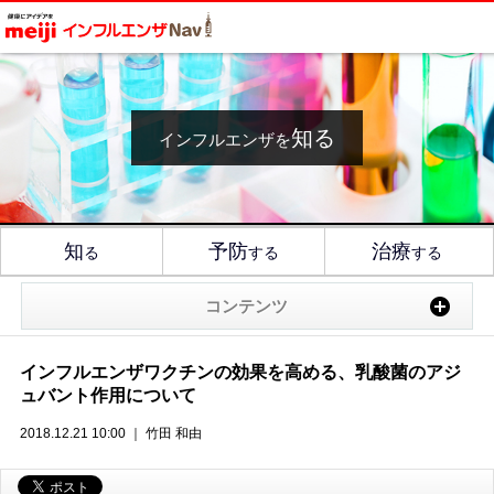
知る
インフルエンザを
知
予防
治療
る
する
する
コンテンツ
インフルエンザワクチンの効果を高める、乳酸菌のアジ
ュバント作用について
2018.12.21 10:00 ｜ 竹田 和由