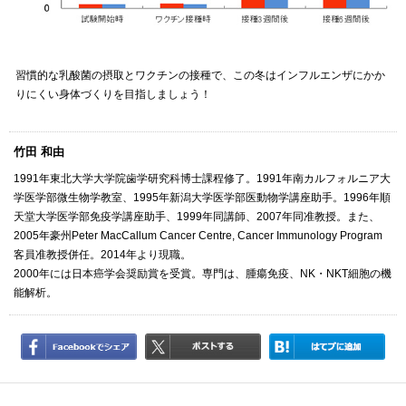
習慣的な乳酸菌の摂取とワクチンの接種で、この冬はインフルエンザにかか
りにくい身体づくりを目指しましょう！
竹田 和由
1991年東北大学大学院歯学研究科博士課程修了。1991年南カルフォルニア大
学医学部微生物学教室、1995年新潟大学医学部医動物学講座助手。1996年順
天堂大学医学部免疫学講座助手、1999年同講師、2007年同准教授。また、
2005年豪州Peter MacCallum Cancer Centre, Cancer Immunology Program
客員准教授併任。2014年より現職。
2000年には日本癌学会奨励賞を受賞。専門は、腫瘍免疫、NK・NKT細胞の機
能解析。