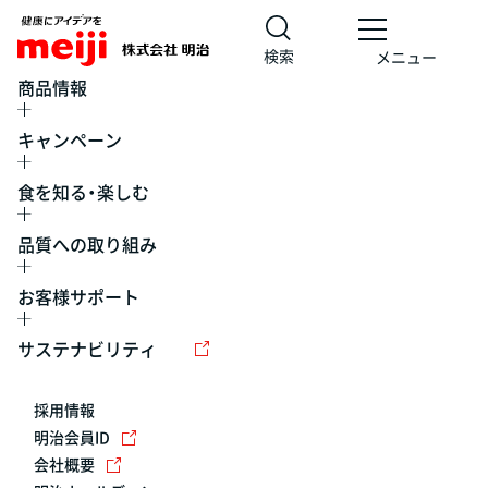
検索
メニュー
商品情報
キャンペーン
食を知る・楽しむ
品質への取り組み
お客様サポート
レシピ
食の栄養バランスチェック
チョコレート
工場見学
サステナビリティ
ヨーグルト
牛乳
食育
プレスリリース
アイス
採用情報
アレルギー
チーズ
キャンペーン
明治会員ID
会社概要
問い合わせ