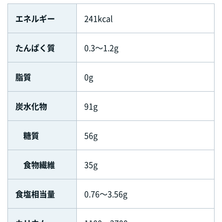
エネルギー
241kcal
たんぱく質
0.3～1.2g
脂質
0g
炭水化物
91g
糖質
56g
食物繊維
35g
食塩相当量
0.76～3.56g