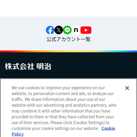
公式アカウント一覧
お問い合わせ
サイトマップ
個人情報保護について
電子公告
We use cookies to improve your experience on our
アクセシビリティへの対応方針
ご利用規約
明治グループのDX
website, to personalize content and ads, to analyze our
Cookie Settings
traffic. We share information about your use of our
website with our advertising and analytics partners, who
may combine it with other information that you have
provided to them or that they have collected from your
use of their services. Please click [Cookie Settings] to
（
｜
）
明治ホールディングス株式会社
EN
簡体
customize your cookie settings on our website.
Cookie
Meiji Seika ファルマ株式会社
Policy