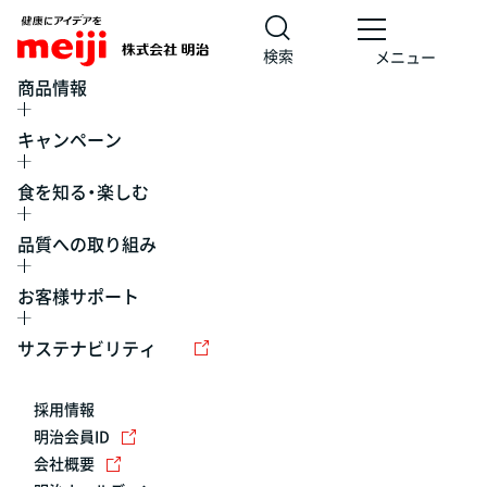
検索
メニュー
商品情報
キャンペーン
食を知る・楽しむ
品質への取り組み
お客様サポート
レシピ
食の栄養バランスチェック
チョコレート
工場見学
サステナビリティ
ヨーグルト
牛乳
食育
プレスリリース
アイス
採用情報
アレルギー
チーズ
キャンペーン
明治会員ID
会社概要
問い合わせ