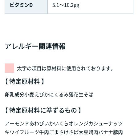
ビタミンD
5.1～10.2µg
アレルギー関連情報
太字の項目は原材料に使用されております。
【 特定原材料 】
卵
乳成分
小麦
えび
かに
くるみ
落花生
そば
【 特定原材料に準ずるもの 】
アーモンド
あわび
いか
いくら
オレンジ
カシューナッツ
キウイフルーツ
牛肉
ごま
さけ
さば
大豆
鶏肉
バナナ
豚肉