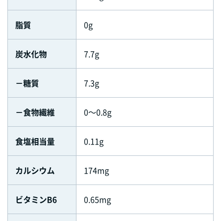
脂質
0g
炭水化物
7.7g
－糖質
7.3g
－食物繊維
0～0.8g
食塩相当量
0.11g
カルシウム
174mg
ビタミンB6
0.65mg