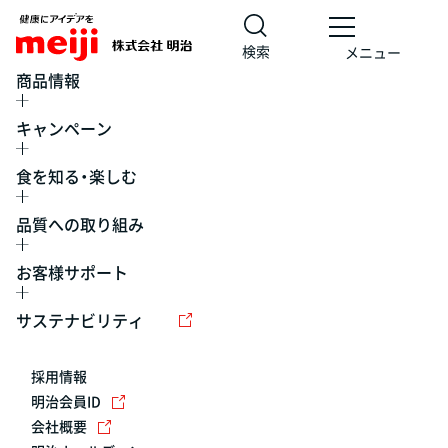
検索
メニュー
商品情報
キャンペーン
食を知る・楽しむ
品質への取り組み
お客様サポート
レシピ
食の栄養バランスチェック
チョコレート
工場見学
サステナビリティ
ヨーグルト
牛乳
食育
プレスリリース
アイス
採用情報
アレルギー
チーズ
キャンペーン
明治会員ID
会社概要
問い合わせ