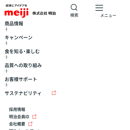
検索
メニュー
商品情報
キャンペーン
食を知る・楽しむ
品質への取り組み
お客様サポート
レシピ
食の栄養バランスチェック
チョコレート
工場見学
サステナビリティ
ヨーグルト
牛乳
食育
プレスリリース
アイス
採用情報
アレルギー
チーズ
キャンペーン
明治会員ID
会社概要
問い合わせ