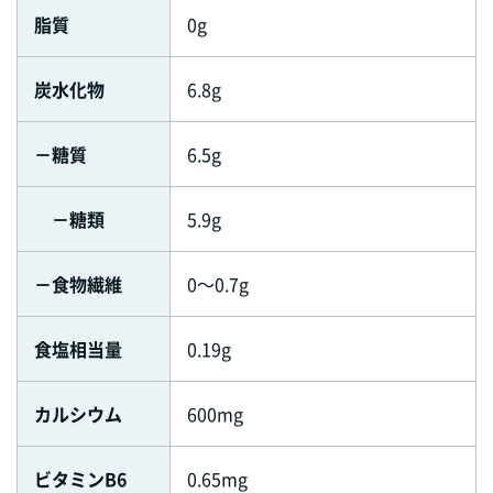
脂質
0g
炭水化物
6.8g
－糖質
6.5g
－糖類
5.9g
－食物繊維
0～0.7g
食塩相当量
0.19g
カルシウム
600mg
ビタミンB6
0.65mg