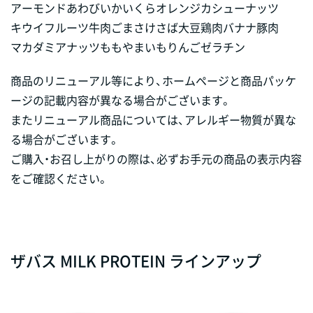
アーモンド
あわび
いか
いくら
オレンジ
カシューナッツ
キウイフルーツ
牛肉
ごま
さけ
さば
大豆
鶏肉
バナナ
豚肉
マカダミアナッツ
もも
やまいも
りんご
ゼラチン
商品のリニューアル等により、ホームページと商品パッケ
ージの記載内容が異なる場合がございます。
またリニューアル商品については、アレルギー物質が異な
る場合がございます。
ご購入・お召し上がりの際は、必ずお手元の商品の表示内容
をご確認ください。
ザバス MILK PROTEIN ラインアップ