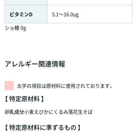
ビタミンD
5.1～16.0µg
ショ糖 0g
アレルギー関連情報
太字の項目は原材料に使用されております。
【 特定原材料 】
卵
乳成分
小麦
えび
かに
くるみ
落花生
そば
【 特定原材料に準ずるもの 】