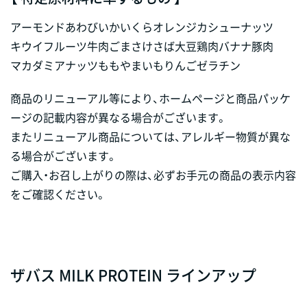
アーモンド
あわび
いか
いくら
オレンジ
カシューナッツ
キウイフルーツ
牛肉
ごま
さけ
さば
大豆
鶏肉
バナナ
豚肉
マカダミアナッツ
もも
やまいも
りんご
ゼラチン
商品のリニューアル等により、ホームページと商品パッケ
ージの記載内容が異なる場合がございます。
またリニューアル商品については、アレルギー物質が異な
る場合がございます。
ご購入・お召し上がりの際は、必ずお手元の商品の表示内容
をご確認ください。
ザバス MILK PROTEIN ラインアップ