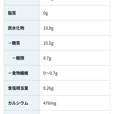
脂質
0g
炭水化物
10.8g
－糖質
10.5g
－糖類
9.7g
－食物繊維
0～0.7g
食塩相当量
0.26g
カルシウム
476mg