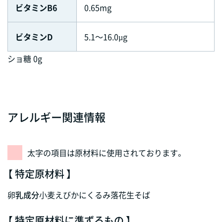
ビタミンB6
0.65mg
ビタミンD
5.1～16.0µg
ショ糖 0g
アレルギー関連情報
太字の項目は原材料に使用されております。
【 特定原材料 】
卵
乳成分
小麦
えび
かに
くるみ
落花生
そば
【 特定原材料に準ずるもの 】