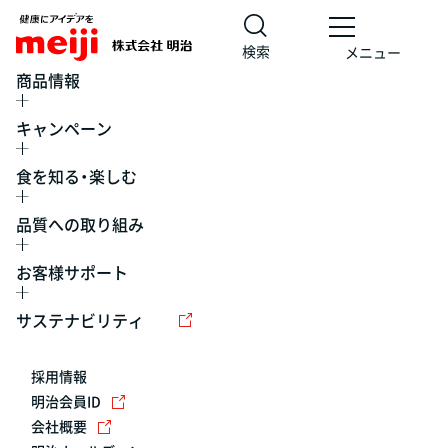
検索
メニュー
商品情報
キャンペーン
食を知る・楽しむ
品質への取り組み
お客様サポート
レシピ
食の栄養バランスチェック
チョコレート
工場見学
サステナビリティ
ヨーグルト
牛乳
食育
プレスリリース
アイス
採用情報
アレルギー
チーズ
キャンペーン
明治会員ID
会社概要
問い合わせ