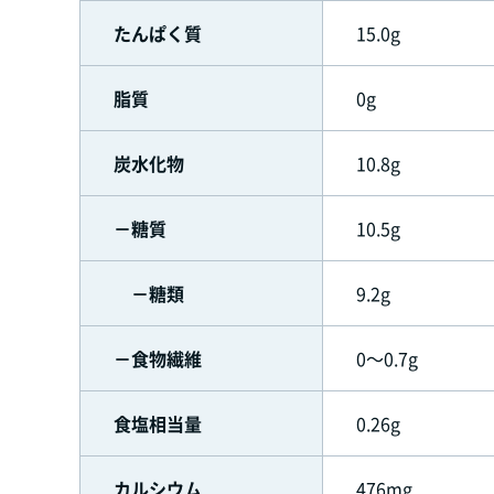
たんぱく質
15.0g
脂質
0g
炭水化物
10.8g
－糖質
10.5g
－糖類
9.2g
－食物繊維
0～0.7g
食塩相当量
0.26g
カルシウム
476mg