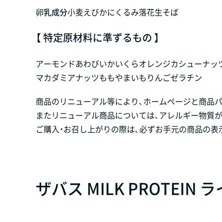
卵
乳成分
小麦
えび
かに
くるみ
落花生
そば
【 特定原材料に準ずるもの 】
アーモンド
あわび
いか
いくら
オレンジ
カシューナッ
マカダミアナッツ
もも
やまいも
りんご
ゼラチン
商品のリニューアル等により、ホームページと商品
またリニューアル商品については、アレルギー物質
ご購入・お召し上がりの際は、必ずお手元の商品の表
ザバス MILK PROTEIN