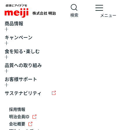
検索
メニュー
商品情報
キャンペーン
食を知る・楽しむ
品質への取り組み
お客様サポート
レシピ
食の栄養バランスチェック
チョコレート
工場見学
サステナビリティ
ヨーグルト
牛乳
食育
プレスリリース
アイス
採用情報
アレルギー
チーズ
キャンペーン
明治会員ID
会社概要
問い合わせ