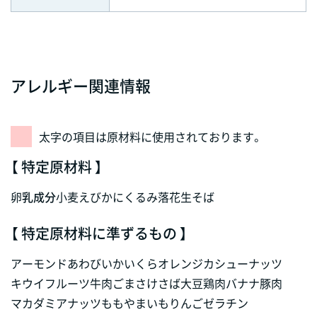
アレルギー関連情報
太字の項目は原材料に使用されております。
【 特定原材料 】
卵
乳成分
小麦
えび
かに
くるみ
落花生
そば
【 特定原材料に準ずるもの 】
アーモンド
あわび
いか
いくら
オレンジ
カシューナッツ
キウイフルーツ
牛肉
ごま
さけ
さば
大豆
鶏肉
バナナ
豚肉
マカダミアナッツ
もも
やまいも
りんご
ゼラチン