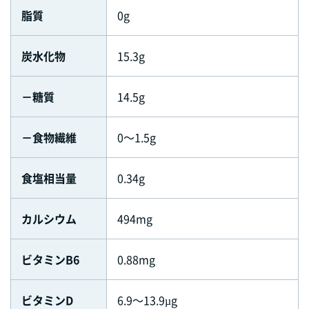
脂質
0g
炭水化物
15.3g
－糖質
14.5g
－食物繊維
0～1.5g
食塩相当量
0.34g
カルシウム
494mg
ビタミンB6
0.88mg
ビタミンD
6.9～13.9µg