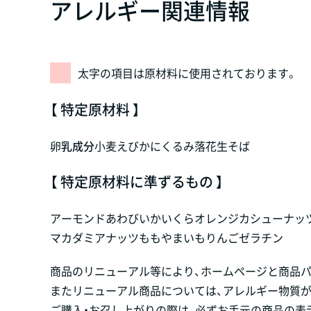
アレルギー関連情報
太字の項目は原材料に使用されております。
【 特定原材料 】
卵
乳成分
小麦
えび
かに
くるみ
落花生
そば
【 特定原材料に準ずるもの 】
アーモンド
あわび
いか
いくら
オレンジ
カシューナッ
マカダミアナッツ
もも
やまいも
りんご
ゼラチン
商品のリニューアル等により、ホームページと商品
またリニューアル商品については、アレルギー物質
ご購入・お召し上がりの際は、必ずお手元の商品の表