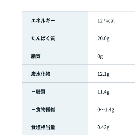
エネルギー
127kcal
たんぱく質
20.0g
脂質
0g
炭水化物
12.1g
－糖質
11.4g
－食物繊維
0～1.4g
食塩相当量
0.43g