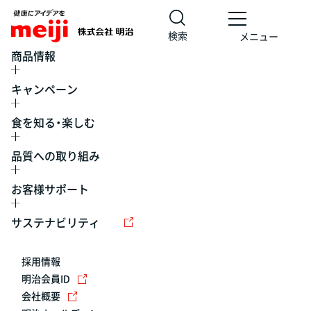
検索
メニュー
商品情報
キャンペーン
食を知る・楽しむ
品質への取り組み
お客様サポート
レシピ
食の栄養バランスチェック
チョコレート
工場見学
サステナビリティ
ヨーグルト
牛乳
食育
プレスリリース
アイス
採用情報
アレルギー
チーズ
キャンペーン
明治会員ID
会社概要
問い合わせ