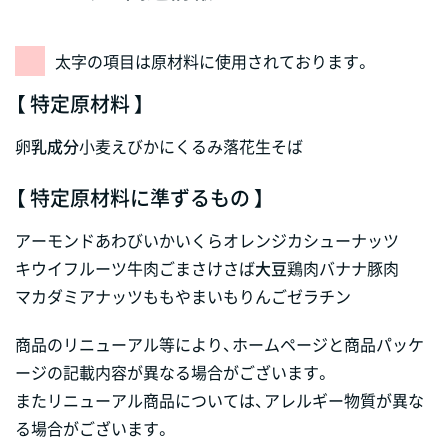
太字の項目は原材料に使用されております。
【 特定原材料 】
卵
乳成分
小麦
えび
かに
くるみ
落花生
そば
【 特定原材料に準ずるもの 】
アーモンド
あわび
いか
いくら
オレンジ
カシューナッツ
キウイフルーツ
牛肉
ごま
さけ
さば
大豆
鶏肉
バナナ
豚肉
マカダミアナッツ
もも
やまいも
りんご
ゼラチン
商品のリニューアル等により、ホームページと商品パッケ
ージの記載内容が異なる場合がございます。
またリニューアル商品については、アレルギー物質が異な
る場合がございます。