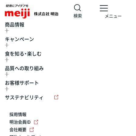
検索
メニュー
商品情報
キャンペーン
食を知る・楽しむ
品質への取り組み
お客様サポート
レシピ
食の栄養バランスチェック
チョコレート
工場見学
サステナビリティ
ヨーグルト
牛乳
食育
プレスリリース
アイス
採用情報
アレルギー
チーズ
キャンペーン
明治会員ID
会社概要
問い合わせ