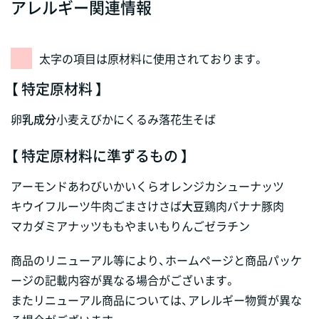
アレルギー関連情報
太字の項目は原材料に使用されております。
【 特定原材料 】
卵
乳成分
小麦
えび
かに
くるみ
落花生
そば
【 特定原材料に準ずるもの 】
アーモンド
あわび
いか
いくら
オレンジ
カシューナッツ
キウイフルーツ
牛肉
ごま
さけ
さば
大豆
鶏肉
バナナ
豚肉
マカダミアナッツ
もも
やまいも
りんご
ゼラチン
商品のリニューアル等により、ホームページと商品パッケ
ージの記載内容が異なる場合がございます。
またリニューアル商品については、アレルギー物質が異な