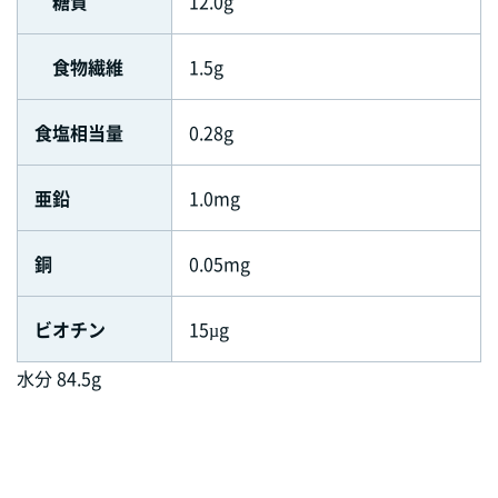
糖質
12.0g
食物繊維
1.5g
食塩相当量
0.28g
亜鉛
1.0mg
銅
0.05mg
ビオチン
15µg
水分 84.5g