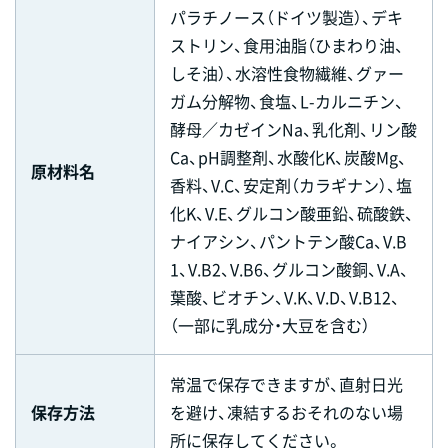
パラチノース（ドイツ製造）、デキ
ストリン、食用油脂（ひまわり油、
しそ油）、水溶性食物繊維、グァー
ガム分解物、食塩、L-カルニチン、
酵母／カゼインNa、乳化剤、リン酸
Ca、pH調整剤、水酸化K、炭酸Mg、
原材料名
香料、V.C、安定剤（カラギナン）、塩
化K、V.E、グルコン酸亜鉛、硫酸鉄、
ナイアシン、パントテン酸Ca、V.B
1、V.B2、V.B6、グルコン酸銅、V.A、
葉酸、ビオチン、V.K、V.D、V.B12、
（一部に乳成分・大豆を含む）
常温で保存できますが、直射日光
保存方法
を避け、凍結するおそれのない場
所に保存してください。