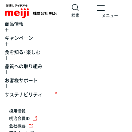
検索
メニュー
商品情報
キャンペーン
食を知る・楽しむ
品質への取り組み
お客様サポート
レシピ
食の栄養バランスチェック
チョコレート
工場見学
サステナビリティ
ヨーグルト
牛乳
食育
プレスリリース
アイス
採用情報
アレルギー
チーズ
キャンペーン
明治会員ID
会社概要
問い合わせ