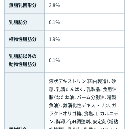
無脂乳固形分
3.8％
乳脂肪分
0.1％
植物性脂肪分
1.9％
乳脂肪以外の
0.1％
動物性脂肪分
液状デキストリン（国内製造）、砂
糖、乳清たんぱく、乳製品、食用油
脂（なたね油、パーム分別油、精製
魚油）、難消化性デキストリン、ガ
ラクトオリゴ糖、食塩、L-カルニチ
ン、酵母／pH調整剤、安定剤（増粘