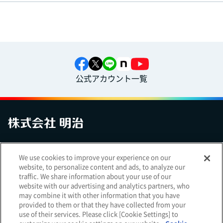
公式アカウント一覧
お問い合わせ
サイトマップ
個人情報保護について
電子公告
We use cookies to improve your experience on our
アクセシビリティへの対応方針
ご利用規約
明治グループのDX
website, to personalize content and ads, to analyze our
Cookie Settings
traffic. We share information about your use of our
website with our advertising and analytics partners, who
may combine it with other information that you have
provided to them or that they have collected from your
use of their services. Please click [Cookie Settings] to
（
｜
）
明治ホールディングス株式会社
EN
簡体