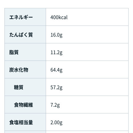
エネルギー
400kcal
たんぱく質
16.0g
脂質
11.2g
炭水化物
64.4g
糖質
57.2g
食物繊維
7.2g
食塩相当量
2.00g