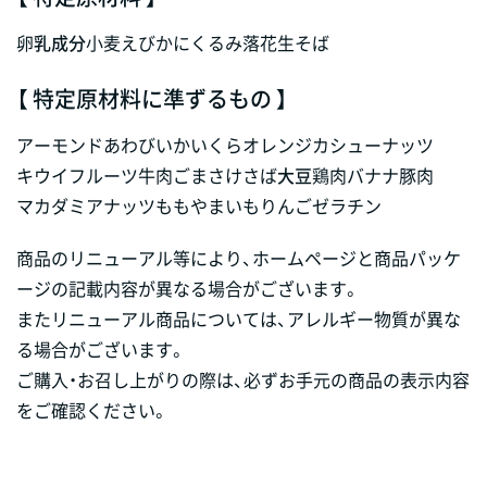
卵
乳成分
小麦
えび
かに
くるみ
落花生
そば
【 特定原材料に準ずるもの 】
アーモンド
あわび
いか
いくら
オレンジ
カシューナッツ
キウイフルーツ
牛肉
ごま
さけ
さば
大豆
鶏肉
バナナ
豚肉
マカダミアナッツ
もも
やまいも
りんご
ゼラチン
商品のリニューアル等により、ホームページと商品パッケ
ージの記載内容が異なる場合がございます。
またリニューアル商品については、アレルギー物質が異な
る場合がございます。
ご購入・お召し上がりの際は、必ずお手元の商品の表示内容
をご確認ください。