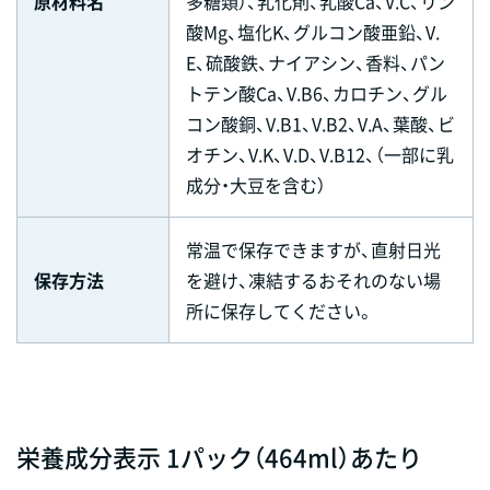
原材料名
多糖類）、乳化剤、乳酸Ca、V.C、リン
酸Mg、塩化K、グルコン酸亜鉛、V.
E、硫酸鉄、ナイアシン、香料、パン
トテン酸Ca、V.B6、カロチン、グル
コン酸銅、V.B1、V.B2、V.A、葉酸、ビ
オチン、V.K、V.D、V.B12、（一部に乳
成分・大豆を含む）
常温で保存できますが、直射日光
保存方法
を避け、凍結するおそれのない場
所に保存してください。
栄養成分表示 1パック（464ml）あたり