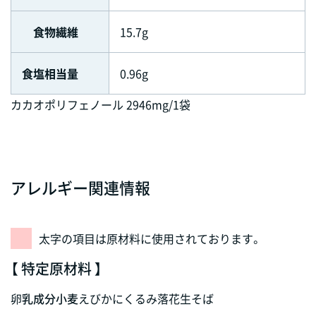
食物繊維
15.7g
食塩相当量
0.96g
カカオポリフェノール 2946mg/1袋
アレルギー関連情報
太字の項目は原材料に使用されております。
【 特定原材料 】
卵
乳成分
小麦
えび
かに
くるみ
落花生
そば