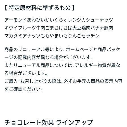
【 特定原材料に準ずるもの 】
アーモンド
あわび
いか
いくら
オレンジ
カシューナッツ
キウイフルーツ
牛肉
ごま
さけ
さば
大豆
鶏肉
バナナ
豚肉
マカダミアナッツ
もも
やまいも
りんご
ゼラチン
商品のリニューアル等により、ホームページと商品パッケ
ージの記載内容が異なる場合がございます。
またリニューアル商品については、アレルギー物質が異な
る場合がございます。
ご購入・お召し上がりの際は、必ずお手元の商品の表示内容
をご確認ください。
チョコレート効果 ラインアップ