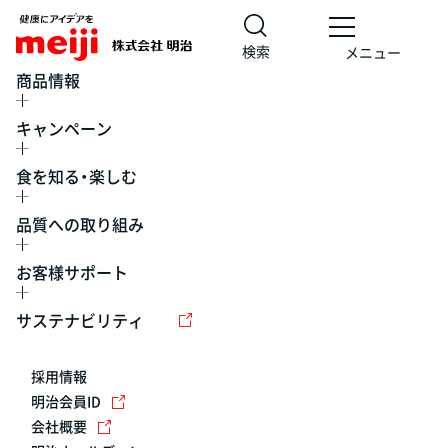
検索
メニュー
商品情報
キャンペーン
食を知る・楽しむ
品質への取り組み
お客様サポート
レシピ
食の栄養バランスチェック
チョコレート
工場見学
サステナビリティ
ヨーグルト
牛乳
食育
プレスリリース
アイス
採用情報
アレルギー
チーズ
キャンペーン
明治会員ID
会社概要
問い合わせ