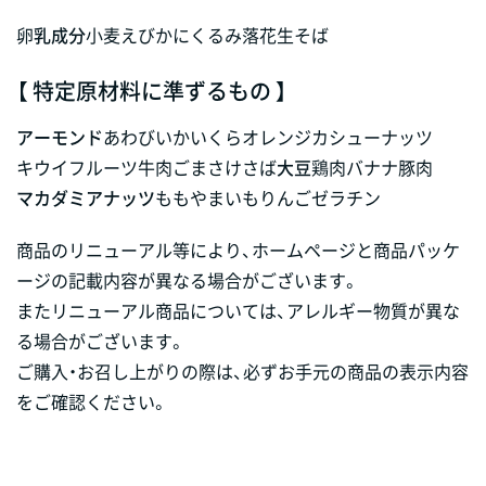
卵
乳成分
小麦
えび
かに
くるみ
落花生
そば
【 特定原材料に準ずるもの 】
アーモンド
あわび
いか
いくら
オレンジ
カシューナッツ
キウイフルーツ
牛肉
ごま
さけ
さば
大豆
鶏肉
バナナ
豚肉
マカダミアナッツ
もも
やまいも
りんご
ゼラチン
商品のリニューアル等により、ホームページと商品パッケ
ージの記載内容が異なる場合がございます。
またリニューアル商品については、アレルギー物質が異な
る場合がございます。
ご購入・お召し上がりの際は、必ずお手元の商品の表示内容
をご確認ください。