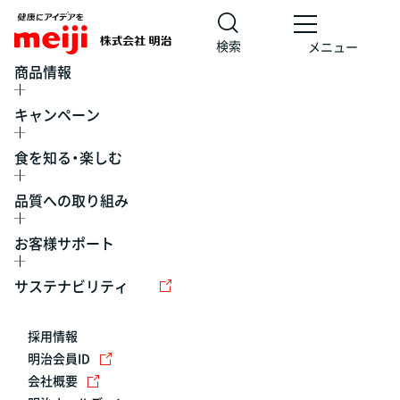
検索
メニュー
商品情報
キャンペーン
食を知る・楽しむ
品質への取り組み
お客様サポート
レシピ
食の栄養バランスチェック
チョコレート
工場見学
サステナビリティ
ヨーグルト
牛乳
食育
プレスリリース
アイス
採用情報
アレルギー
チーズ
キャンペーン
明治会員ID
会社概要
問い合わせ