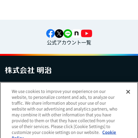
公式アカウント一覧
お問い合わせ
サイトマップ
個人情報保護について
電子公告
We use cookies to improve your experience on our
アクセシビリティへの対応方針
ご利用規約
明治グループのDX
website, to personalize content and ads, to analyze our
Cookie Settings
traffic. We share information about your use of our
website with our advertising and analytics partners, who
may combine it with other information that you have
provided to them or that they have collected from your
use of their services. Please click [Cookie Settings] to
（
｜
）
明治ホールディングス株式会社
EN
簡体
customize your cookie settings on our website.
Cookie
Meiji Seika ファルマ株式会社
Policy