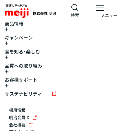
検索
メニュー
商品情報
キャンペーン
食を知る・楽しむ
品質への取り組み
お客様サポート
レシピ
食の栄養バランスチェック
チョコレート
工場見学
サステナビリティ
ヨーグルト
牛乳
食育
プレスリリース
アイス
採用情報
アレルギー
チーズ
キャンペーン
明治会員ID
会社概要
問い合わせ