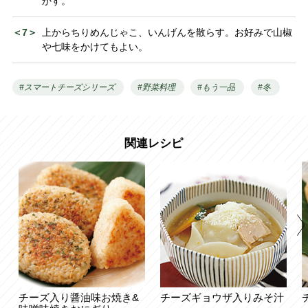
かす。
＜7＞
上からちりめんじゃこ、いんげんを散らす。お好みで山椒
や七味をかけてもよい。
#スマートチーズシリーズ
#野菜料理
#もう一品
#冬
関連レシピ
チーズ入り醤油味お焼き&
チーズギョウザ入りみそ汁