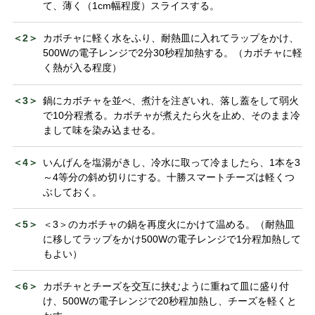
て、薄く（1cm幅程度）スライスする。
＜2＞
カボチャに軽く水をふり、耐熱皿に入れてラップをかけ、
500Wの電子レンジで2分30秒程加熱する。（カボチャに軽
く熱が入る程度）
＜3＞
鍋にカボチャを並べ、煮汁を注ぎいれ、落し蓋をして弱火
で10分程煮る。カボチャが煮えたら火を止め、そのまま冷
まして味を染み込ませる。
＜4＞
いんげんを塩湯がきし、冷水に取って冷ましたら、1本を3
～4等分の斜め切りにする。十勝スマートチーズは軽くつ
ぶしておく。
＜5＞
＜3＞のカボチャの鍋を再度火にかけて温める。（耐熱皿
に移してラップをかけ500Wの電子レンジで1分程加熱して
もよい）
＜6＞
カボチャとチーズを交互に挟むように重ねて皿に盛り付
け、500Wの電子レンジで20秒程加熱し、チーズを軽くと