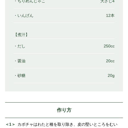
・ちりめんじゃこ
大さじ4
・いんげん
12本
【煮汁】
・だし
250cc
・醤油
20cc
・砂糖
20g
作り方
＜1＞
カボチャはわたと種を取り除き、皮の堅いところをむい