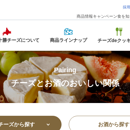
採
商品情報
キャンペーン
食を知
商品ラインナップ
十勝チーズについて
チーズdeクッ
Pairing
チーズとお酒のおいしい関係
チーズから探す
お酒から探す