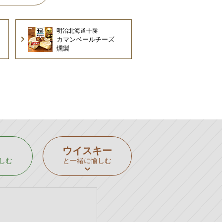
明治北海道十勝
カマンベール
チーズ
燻製
ウイスキー
しむ
と一緒に愉しむ