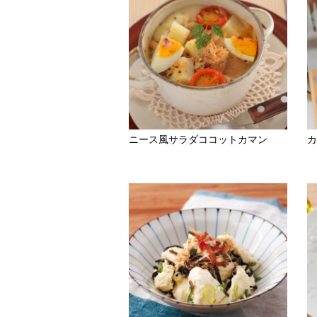
ニース風サラダココットカマン
カ