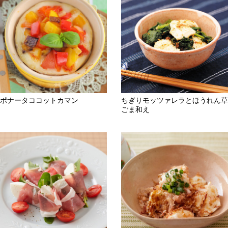
ポナータココットカマン
ちぎりモッツァレラとほうれん草
ごま和え