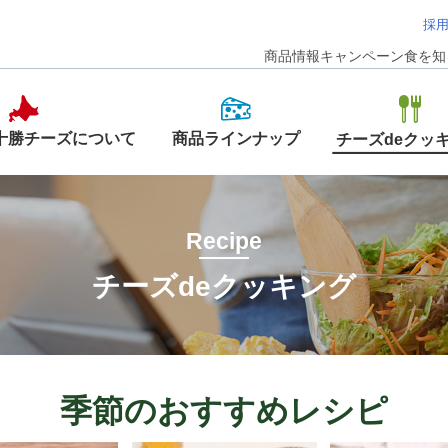
採
商品情報
キャンペーン
食を知
商品ラインナップ
十勝チーズについて
チーズdeクッ
Recipe
チーズdeクッキング
季節のおすすめレシピ