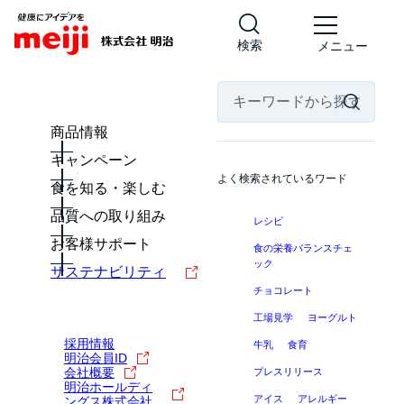
検索
メニュー
商品情報
キャンペーン
よく検索されているワード
食を知る・楽しむ
品質への取り組み
レシピ
お客様サポート
食の栄養バランスチェ
ック
サステナビリティ
チョコレート
工場見学
ヨーグルト
採用情報
牛乳
食育
明治会員ID
会社概要
プレスリリース
明治ホールディ
アイス
アレルギー
ングス株式会社