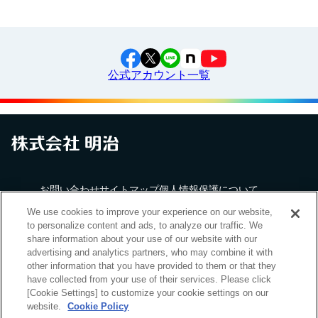
公式アカウント一覧
お問い合わせ
サイトマップ
個人情報保護について
電子公告
アクセシビリティへの対応方針
ご利用規約
Cookie Settings
明治グループのDX
We use cookies to improve your experience on our website,
to personalize content and ads, to analyze our traffic. We
share information about your use of our website with our
advertising and analytics partners, who may combine it with
other information that you have provided to them or that they
have collected from your use of their services. Please click
（
｜
）
明治ホールディングス株式会社
EN
簡体
[Cookie Settings] to customize your cookie settings on our
Meiji Seika ファルマ株式会社
website.
Cookie Policy