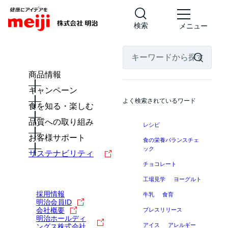
検索
メニュー
商品情報
キャンペーン
よく検索されているワード
食を知る・楽しむ
品質への取り組み
レシピ
お客様サポート
食の栄養バランスチェ
ック
サステナビリティ
チョコレート
工場見学
ヨーグルト
採用情報
牛乳
食育
明治会員ID
会社概要
プレスリリース
明治ホールディ
アイス
アレルギー
ングス株式会社