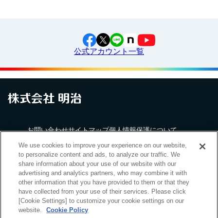
公式アカウント一覧
お問い合わせ
サイトマップ
個人情報保護について
電子公告
アクセシビリティへの対応方針
ご利用規約
Cookie Settings
明治グループのDX
We use cookies to improve your experience on our website,
to personalize content and ads, to analyze our traffic. We
share information about your use of our website with our
advertising and analytics partners, who may combine it with
other information that you have provided to them or that they
have collected from your use of their services. Please click
（
｜
）
明治ホールディングス株式会社
EN
簡体
[Cookie Settings] to customize your cookie settings on our
Meiji Seika ファルマ株式会社
website.
Cookie Policy