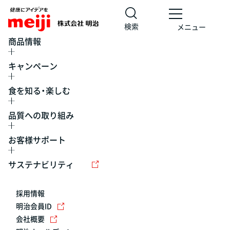
検索
メニュー
商品情報
キャンペーン
食を知る・楽しむ
品質への取り組み
お客様サポート
レシピ
食の栄養バランスチェック
チョコレート
工場見学
サステナビリティ
ヨーグルト
牛乳
食育
プレスリリース
アイス
採用情報
アレルギー
チーズ
キャンペーン
明治会員ID
会社概要
問い合わせ