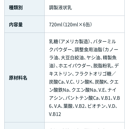
種類別
調製液状乳
内容量
720ml（120ml×6缶）
乳糖（アメリカ製造）、バターミル
クパウダー、調整食用油脂（カノー
ラ油、大豆白絞油、ヤシ油、精製魚
油）、ホエイパウダー、脱脂粉乳、デ
キストリン、フラクトオリゴ糖／
原材料名
炭酸Ca、V.C、リン酸K、炭酸K、クエ
ン酸鉄Na、クエン酸Na、V.E、ナイ
アシン、パントテン酸Ca、V.B1、V.B
6、V.A、葉酸、V.B2、ビオチン、V.D、
V.B12