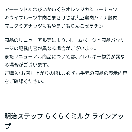
アーモンド
あわび
いか
いくら
オレンジ
カシューナッツ
キウイフルーツ
牛肉
ごま
さけ
さば
大豆
鶏肉
バナナ
豚肉
マカダミアナッツ
もも
やまいも
りんご
ゼラチン
商品のリニューアル等により、ホームページと商品パッケ
ージの記載内容が異なる場合がございます。
またリニューアル商品については、アレルギー物質が異な
る場合がございます。
ご購入・お召し上がりの際は、必ずお手元の商品の表示内容
をご確認ください。
明治ステップ らくらくミルク ラインアッ
プ