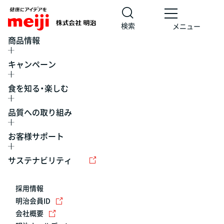
検索
メニュー
商品情報
キャンペーン
食を知る・楽しむ
品質への取り組み
お客様サポート
レシピ
食の栄養バランスチェック
チョコレート
工場見学
サステナビリティ
ヨーグルト
牛乳
食育
プレスリリース
アイス
採用情報
アレルギー
チーズ
キャンペーン
明治会員ID
会社概要
問い合わせ