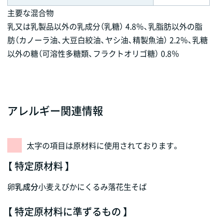
主要な混合物
乳又は乳製品以外の乳成分（乳糖） 4.8％、乳脂肪以外の脂
肪（カノーラ油、大豆白絞油、ヤシ油、精製魚油） 2.2％、乳糖
以外の糖（可溶性多糖類、フラクトオリゴ糖） 0.8％
アレルギー関連情報
太字の項目は原材料に使用されております。
【 特定原材料 】
卵
乳成分
小麦
えび
かに
くるみ
落花生
そば
【 特定原材料に準ずるもの 】