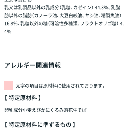
乳又は乳製品以外の乳成分（乳糖、カゼイン） 44.3％、乳脂
肪以外の脂肪（カノーラ油、大豆白絞油、ヤシ油、精製魚油）
16.8％、乳糖以外の糖（可溶性多糖類、フラクトオリゴ糖） 4.
4％
アレルギー関連情報
太字の項目は原材料に使用されております。
【 特定原材料 】
卵
乳成分
小麦
えび
かに
くるみ
落花生
そば
【 特定原材料に準ずるもの 】