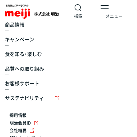
検索
メニュー
商品情報
キャンペーン
食を知る・楽しむ
品質への取り組み
お客様サポート
レシピ
食の栄養バランスチェック
チョコレート
工場見学
サステナビリティ
ヨーグルト
牛乳
食育
プレスリリース
アイス
採用情報
アレルギー
チーズ
キャンペーン
明治会員ID
会社概要
問い合わせ