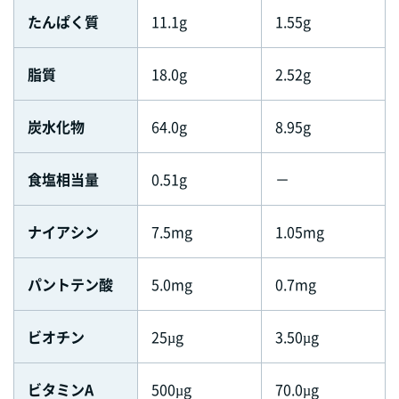
たんぱく質
11.1g
1.55g
脂質
18.0g
2.52g
炭水化物
64.0g
8.95g
食塩相当量
0.51g
－
ナイアシン
7.5mg
1.05mg
パントテン酸
5.0mg
0.7mg
ビオチン
25µg
3.50µg
ビタミンA
500µg
70.0µg