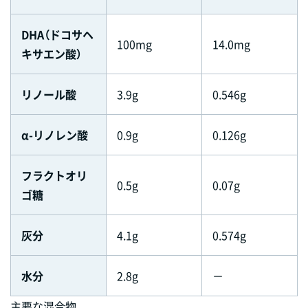
DHA（ドコサヘ
100mg
14.0mg
キサエン酸）
リノール酸
3.9g
0.546g
α-リノレン酸
0.9g
0.126g
フラクトオリ
0.5g
0.07g
ゴ糖
灰分
4.1g
0.574g
水分
2.8g
－
主要な混合物