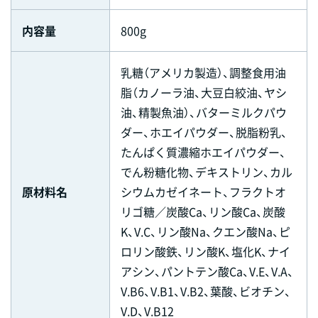
内容量
800g
乳糖（アメリカ製造）、調整食用油
脂（カノーラ油、大豆白絞油、ヤシ
油、精製魚油）、バターミルクパウ
ダー、ホエイパウダー、脱脂粉乳、
たんぱく質濃縮ホエイパウダー、
でん粉糖化物、デキストリン、カル
原材料名
シウムカゼイネート、フラクトオ
リゴ糖／炭酸Ca、リン酸Ca、炭酸
K、V.C、リン酸Na、クエン酸Na、ピ
ロリン酸鉄、リン酸K、塩化K、ナイ
アシン、パントテン酸Ca、V.E、V.A、
V.B6、V.B1、V.B2、葉酸、ビオチン、
V.D、V.B12