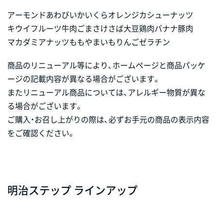
アーモンド
あわび
いか
いくら
オレンジ
カシューナッツ
キウイフルーツ
牛肉
ごま
さけ
さば
大豆
鶏肉
バナナ
豚肉
マカダミアナッツ
もも
やまいも
りんご
ゼラチン
商品のリニューアル等により、ホームページと商品パッケ
ージの記載内容が異なる場合がございます。
またリニューアル商品については、アレルギー物質が異な
る場合がございます。
ご購入・お召し上がりの際は、必ずお手元の商品の表示内容
をご確認ください。
明治ステップ ラインアップ