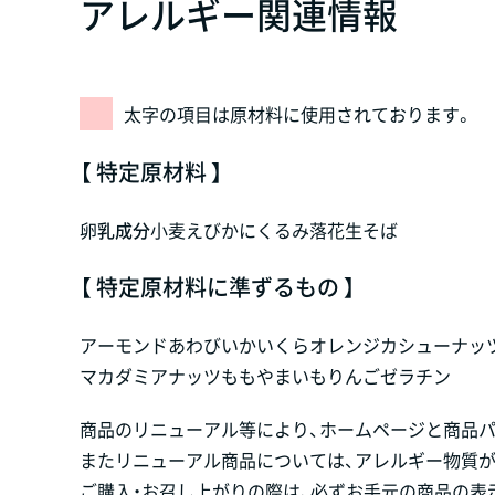
アレルギー関連情報
太字の項目は原材料に使用されております。
【 特定原材料 】
卵
乳成分
小麦
えび
かに
くるみ
落花生
そば
【 特定原材料に準ずるもの 】
アーモンド
あわび
いか
いくら
オレンジ
カシューナッ
マカダミアナッツ
もも
やまいも
りんご
ゼラチン
商品のリニューアル等により、ホームページと商品
またリニューアル商品については、アレルギー物質
ご購入・お召し上がりの際は、必ずお手元の商品の表