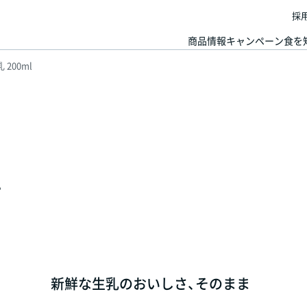
採
商品情報
キャンペーン
食を
200ml
l
新鮮な生乳のおいしさ、そのまま