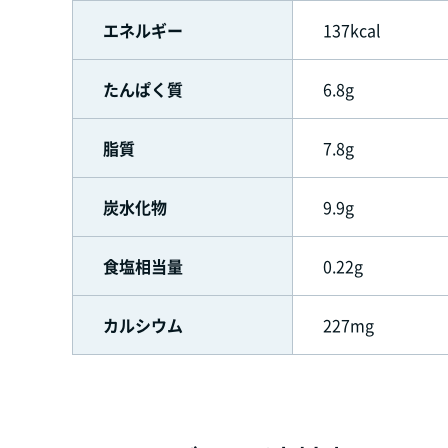
エネルギー
137kcal
たんぱく質
6.8g
脂質
7.8g
炭水化物
9.9g
食塩相当量
0.22g
カルシウム
227mg