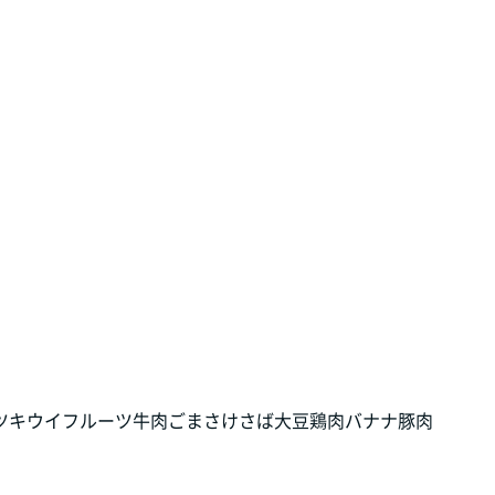
ツ
キウイフルーツ
牛肉
ごま
さけ
さば
大豆
鶏肉
バナナ
豚肉