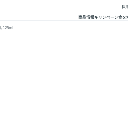
採
商品情報
キャンペーン
食を
125ml
l