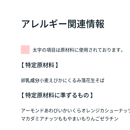
アレルギー関連情報
太字の項目は原材料に使用されております。
【 特定原材料 】
卵
乳成分
小麦
えび
かに
くるみ
落花生
そば
【 特定原材料に準ずるもの 】
アーモンド
あわび
いか
いくら
オレンジ
カシューナッ
マカダミアナッツ
もも
やまいも
りんご
ゼラチン