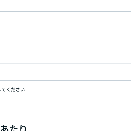
してください
）あたり