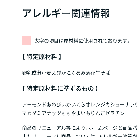
アレルギー関連情報
太字の項目は原材料に使用されております。
【 特定原材料 】
卵
乳成分
小麦
えび
かに
くるみ
落花生
そば
【 特定原材料に準ずるもの 】
アーモンド
あわび
いか
いくら
オレンジ
カシューナッ
マカダミアナッツ
もも
やまいも
りんご
ゼラチン
商品のリニューアル等により、ホームページと商品
またリニューアル商品については、アレルギー物質