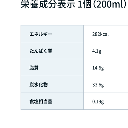
栄養成分表示 1個（200ml
エネルギー
282kcal
たんぱく質
4.1g
脂質
14.6g
炭水化物
33.6g
食塩相当量
0.19g