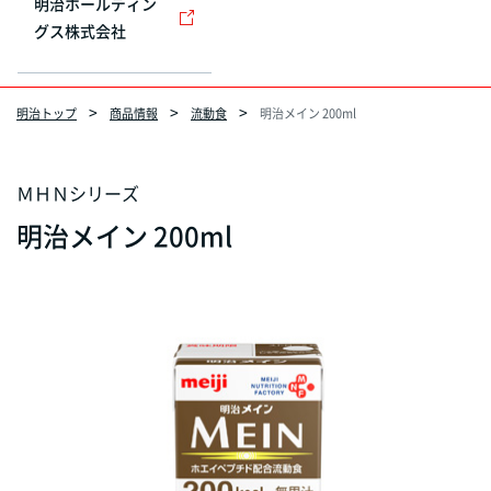
明治ホールディン
グス株式会社
明治トップ
商品情報
流動食
明治メイン 200ml
ＭＨＮシリーズ
明治メイン 200ml