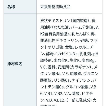
名称
栄養調整流動食品
液状デキストリン（国内製造）、食
用油脂（なたね油、パーム分別油、V.
K2含有食用油脂）、乳たんぱく質、
難消化性デキストリン、砂糖、フラ
クトオリゴ糖、食塩、L-カルニチ
ン、酵母／カゼインNa、乳化剤、pH
調整剤、水酸化K、塩化K、炭酸Mg、
原材料名
V.C、香料、安定剤（カラギナン）、メ
タリン酸Na、V.E、硫酸鉄、グルコン
酸亜鉛、リン酸Ca、ナイアシン、パ
ントテン酸Ca、グルコン酸銅、V.B
6、V.B1、V.B2、V.A、葉酸、ビオチ
ン、V.D、V.B12、（一部に乳成分・大