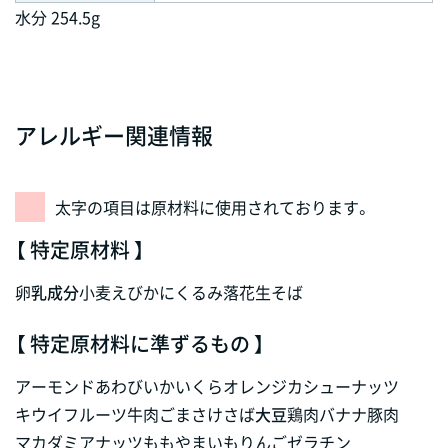
水分 254.5g
アレルギー関連情報
太字の項目は原材料に使用されております。
【 特定原材料 】
卵
乳成分
小麦
えび
かに
くるみ
落花生
そば
【 特定原材料に準ずるもの 】
アーモンド
あわび
いか
いくら
オレンジ
カシューナッツ
キウイフルーツ
牛肉
ごま
さけ
さば
大豆
鶏肉
バナナ
豚肉
マカダミアナッツ
もも
やまいも
りんご
ゼラチン