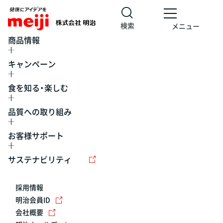
検索
メニュー
商品情報
キャンペーン
食を知る・楽しむ
品質への取り組み
お客様サポート
レシピ
食の栄養バランスチェック
チョコレート
工場見学
サステナビリティ
ヨーグルト
牛乳
食育
プレスリリース
アイス
採用情報
アレルギー
チーズ
キャンペーン
明治会員ID
会社概要
問い合わせ