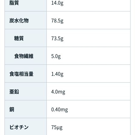
脂質
14.0g
炭水化物
78.5g
糖質
73.5g
食物繊維
5.0g
食塩相当量
1.40g
亜鉛
4.0mg
銅
0.40mg
ビオチン
75μg