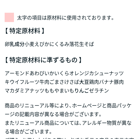
太字の項目は原材料に使用されております。
【 特定原材料 】
卵
乳成分
小麦
えび
かに
くるみ
落花生
そば
【 特定原材料に準ずるもの 】
アーモンド
あわび
いか
いくら
オレンジ
カシューナッツ
キウイフルーツ
牛肉
ごま
さけ
さば
大豆
鶏肉
バナナ
豚肉
マカダミアナッツ
もも
やまいも
りんご
ゼラチン
商品のリニューアル等により、ホームページと商品パッケ
ージの記載内容が異なる場合がございます。
またリニューアル商品については、アレルギー物質が異な
る場合がございます。