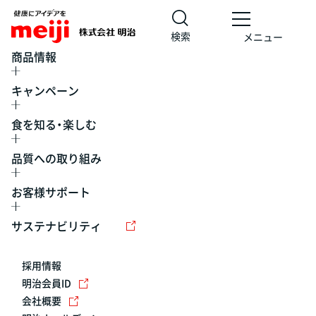
検索
メニュー
商品情報
キャンペーン
食を知る・楽しむ
品質への取り組み
お客様サポート
レシピ
食の栄養バランスチェック
チョコレート
工場見学
サステナビリティ
ヨーグルト
牛乳
食育
プレスリリース
アイス
採用情報
アレルギー
チーズ
キャンペーン
明治会員ID
会社概要
問い合わせ