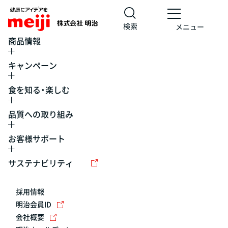
検索
メニュー
商品情報
キャンペーン
食を知る・楽しむ
品質への取り組み
お客様サポート
レシピ
食の栄養バランスチェック
チョコレート
工場見学
サステナビリティ
ヨーグルト
牛乳
食育
プレスリリース
アイス
採用情報
アレルギー
チーズ
キャンペーン
明治会員ID
会社概要
問い合わせ