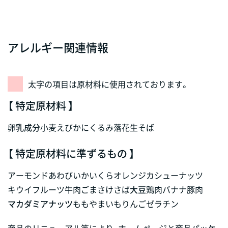
アレルギー関連情報
太字の項目は原材料に使用されております。
【 特定原材料 】
卵
乳成分
小麦
えび
かに
くるみ
落花生
そば
【 特定原材料に準ずるもの 】
アーモンド
あわび
いか
いくら
オレンジ
カシューナッツ
キウイフルーツ
牛肉
ごま
さけ
さば
大豆
鶏肉
バナナ
豚肉
マカダミアナッツ
もも
やまいも
りんご
ゼラチン
商品のリニューアル等により、ホームページと商品パッケ