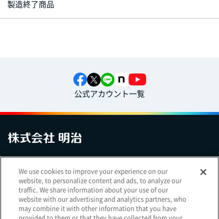
製造終了商品
公式アカウント一覧
お問い合わせ
サイトマップ
個人情報保護について
電子公告
We use cookies to improve your experience on our
アクセシビリティへの対応方針
ご利用規約
明治グループのDX
website, to personalize content and ads, to analyze our
Cookie Settings
traffic. We share information about your use of our
website with our advertising and analytics partners, who
may combine it with other information that you have
provided to them or that they have collected from your