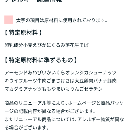
太字の項目は原材料に使用されております。
【 特定原材料 】
卵
乳成分
小麦
えび
かに
くるみ
落花生
そば
【 特定原材料に準ずるもの 】
アーモンド
あわび
いか
いくら
オレンジ
カシューナッツ
キウイフルーツ
牛肉
ごま
さけ
さば
大豆
鶏肉
バナナ
豚肉
マカダミアナッツ
もも
やまいも
りんご
ゼラチン
商品のリニューアル等により、ホームページと商品パッケ
ージの記載内容が異なる場合がございます。
またリニューアル商品については、アレルギー物質が異な
る場合がございます。