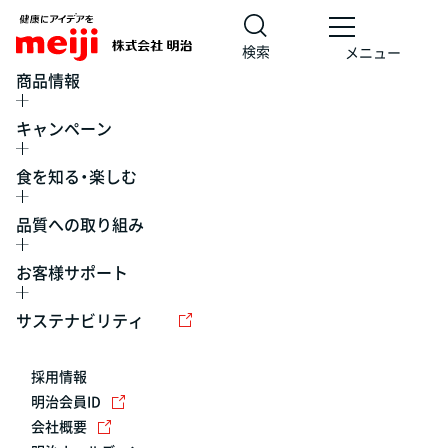
検索
メニュー
商品情報
キャンペーン
食を知る・楽しむ
品質への取り組み
お客様サポート
レシピ
食の栄養バランスチェック
チョコレート
工場見学
サステナビリティ
ヨーグルト
牛乳
食育
プレスリリース
アイス
採用情報
アレルギー
チーズ
キャンペーン
明治会員ID
会社概要
問い合わせ