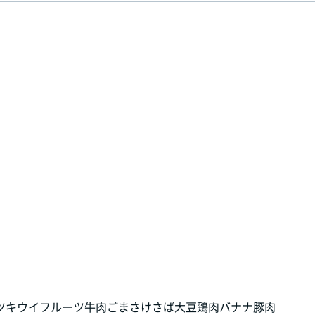
ツ
キウイフルーツ
牛肉
ごま
さけ
さば
大豆
鶏肉
バナナ
豚肉