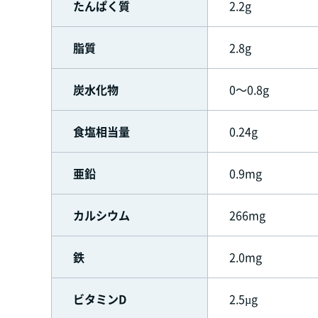
たんぱく質
2.2g
脂質
2.8g
炭水化物
0～0.8g
食塩相当量
0.24g
亜鉛
0.9mg
カルシウム
266mg
鉄
2.0mg
ビタミンD
2.5µg