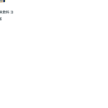
末飲料 ヨ
g