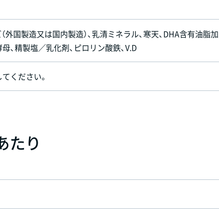
（外国製造又は国内製造）、乳清ミネラル、寒天、DHA含有油脂
酵母、精製塩／乳化剤、ピロリン酸鉄、V.D
してください。
）あたり