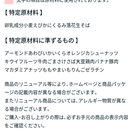
【 特定原材料 】
卵
乳成分
小麦
えび
かに
くるみ
落花生
そば
【 特定原材料に準ずるもの 】
アーモンド
あわび
いか
いくら
オレンジ
カシューナッツ
キウイフルーツ
牛肉
ごま
さけ
さば
大豆
鶏肉
バナナ
豚肉
マカダミアナッツ
もも
やまいも
りんご
ゼラチン
商品のリニューアル等により、ホームページと商品パッケ
ージの記載内容が異なる場合がございます。
またリニューアル商品については、アレルギー物質が異な
る場合がございます。
ご購入・お召し上がりの際は、必ずお手元の商品の表示内容
をご確認ください。