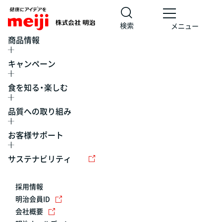
検索
メニュー
商品情報
キャンペーン
食を知る・楽しむ
品質への取り組み
お客様サポート
レシピ
食の栄養バランスチェック
チョコレート
工場見学
サステナビリティ
ヨーグルト
牛乳
食育
プレスリリース
アイス
採用情報
アレルギー
チーズ
キャンペーン
明治会員ID
会社概要
問い合わせ