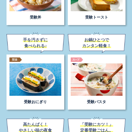
受験丼
受験トースト
手を汚さずに
お鍋ひとつで
食べられる♪
カンタン軽食！
受験おにぎり
受験パスタ
高たんぱく！
「受験にカツ！」
やさしい味の夜食
定番受験ごはん。