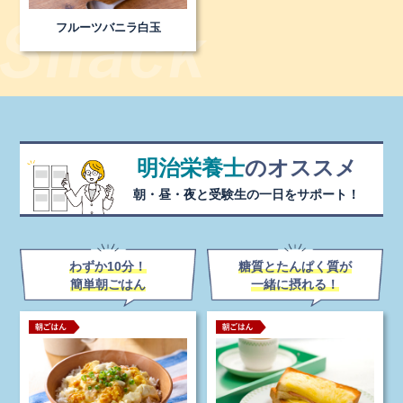
フルーツバニラ白玉
明治栄養士
の
オススメ
朝・昼・夜と
受験生の一日をサポート！
わずか10分！
糖質とたんぱく質が
簡単朝ごはん
一緒に摂れる！