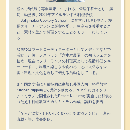
栃木で8代続く専業農家に生まれる。管理栄養士として病
院に勤務後、2001年アイルランドの料理学校
「Ballymaloe Cookery School」に留学し料理を学ぶ。校
長ダリーナ・アレンに影響を受け、生産者を尊重するこ
と、素材を生かす料理をすることをモットーにしてい
る。
帰国後はフードコーディネーターとしてメディアなどで
活動した後、レストラン「六本木農園」の初代シェフを
務め、現在はフリーランスの料理家として発酵料理をキ
ーワードに、料理の楽しさや食べることの大切さを栄
養・料理・文化を通して伝える活動をしている。
また国際交流にも積極的に参加し外国人向け料理教室
Kitchen Nipponにて講師を務める。2015年にはイタリ
ア・ミラノで開催されたPeace Kitchenが実施した和食を
つたえる料理教室のカリキュラム作成、講師を担当。
『からだに効く! おいしく食べる あま酒レシピ』（東邦
出版）等、著書多数。