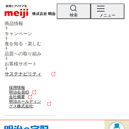
検索
メニュー
商品情報
キャンペーン
食を知る・楽しむ
品質への取り組み
お客様サポート
レシピ
食の栄養バランスチェック
チョコレート
工場見学
サステナビリティ
ヨーグルト
牛乳
食育
採用情報
プレスリリース
アイス
明治会員ID
会社概要
アレルギー
チーズ
キャンペーン
明治ホールディン
グス株式会社
問い合わせ