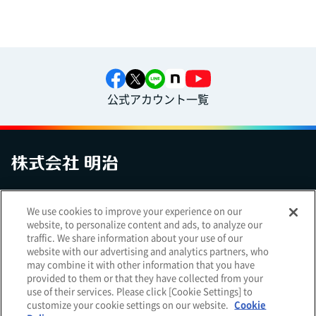
公式アカウント一覧
お問い合わせ
サイトマップ
個人情報保護について
電子公告
We use cookies to improve your experience on our
アクセシビリティへの対応方針
ご利用規約
明治グループのDX
website, to personalize content and ads, to analyze our
Cookie Settings
traffic. We share information about your use of our
website with our advertising and analytics partners, who
may combine it with other information that you have
provided to them or that they have collected from your
use of their services. Please click [Cookie Settings] to
（
｜
）
明治ホールディングス株式会社
EN
簡体
customize your cookie settings on our website.
Cookie
Meiji Seika ファルマ株式会社