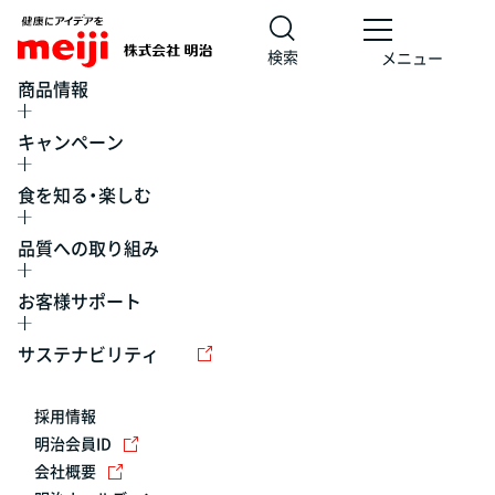
検索
メニュー
商品情報
キャンペーン
食を知る・楽しむ
品質への取り組み
お客様サポート
レシピ
食の栄養バランスチェック
チョコレート
工場見学
サステナビリティ
ヨーグルト
牛乳
食育
プレスリリース
アイス
採用情報
アレルギー
チーズ
キャンペーン
明治会員ID
会社概要
問い合わせ