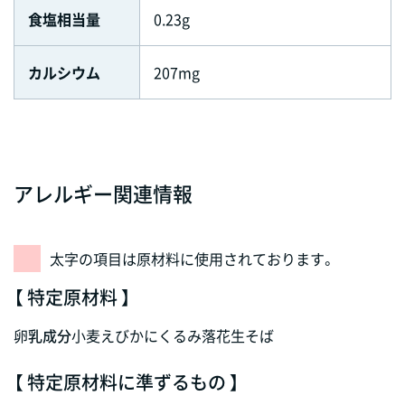
食塩相当量
0.23g
カルシウム
207mg
アレルギー関連情報
太字の項目は原材料に使用されております。
【 特定原材料 】
卵
乳成分
小麦
えび
かに
くるみ
落花生
そば
【 特定原材料に準ずるもの 】