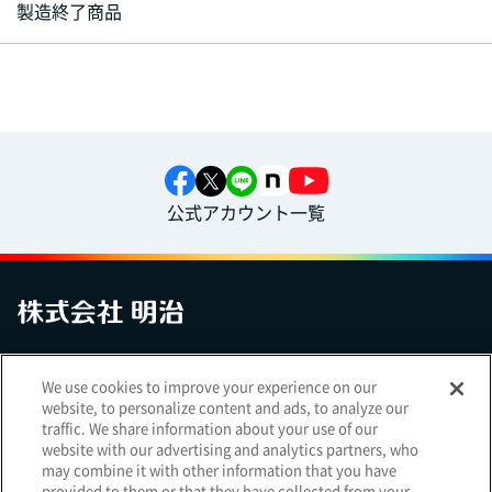
製造終了商品
公式アカウント一覧
お問い合わせ
サイトマップ
個人情報保護について
電子公告
We use cookies to improve your experience on our
アクセシビリティへの対応方針
ご利用規約
明治グループのDX
website, to personalize content and ads, to analyze our
Cookie Settings
traffic. We share information about your use of our
website with our advertising and analytics partners, who
may combine it with other information that you have
provided to them or that they have collected from your