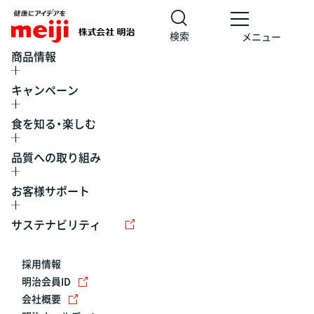
検索
メニュー
商品情報
キャンペーン
食を知る・楽しむ
品質への取り組み
お客様サポート
レシピ
食の栄養バランスチェック
チョコレート
工場見学
サステナビリティ
ヨーグルト
牛乳
食育
プレスリリース
アイス
採用情報
アレルギー
チーズ
キャンペーン
明治会員ID
会社概要
問い合わせ