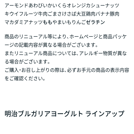
アーモンド
あわび
いか
いくら
オレンジ
カシューナッツ
キウイフルーツ
牛肉
ごま
さけ
さば
大豆
鶏肉
バナナ
豚肉
マカダミアナッツ
もも
やまいも
りんご
ゼラチン
商品のリニューアル等により、ホームページと商品パッケ
ージの記載内容が異なる場合がございます。
またリニューアル商品については、アレルギー物質が異な
る場合がございます。
ご購入・お召し上がりの際は、必ずお手元の商品の表示内容
をご確認ください。
明治ブルガリアヨーグルト ラインアップ