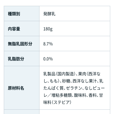
種類別
発酵乳
内容量
180g
無脂乳固形分
8.7％
乳脂肪分
0.0％
乳製品（国内製造）、果肉（西洋な
し、もも）、砂糖、西洋なし果汁、乳
原材料名
たんぱく質、ゼラチン、なしピュー
レ／増粘多糖類、酸味料、香料、甘
味料（ステビア）