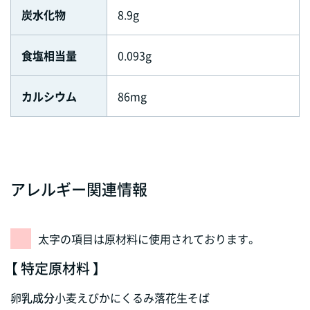
炭水化物
8.9g
食塩相当量
0.093g
カルシウム
86mg
アレルギー関連情報
太字の項目は原材料に使用されております。
【 特定原材料 】
卵
乳成分
小麦
えび
かに
くるみ
落花生
そば