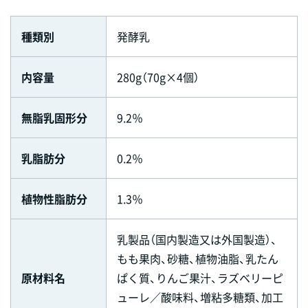
種類別
発酵乳
内容量
280g（70g×4個）
無脂乳固形分
9.2％
乳脂肪分
0.2％
植物性脂肪分
1.3％
乳製品（国内製造又は外国製造）、
もも果肉、砂糖、植物油脂、乳たん
原材料名
ぱく質、りんご果汁、ラズベリーピ
ューレ／酸味料、増粘多糖類、加工