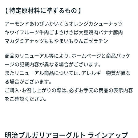
【 特定原材料に準ずるもの 】
アーモンド
あわび
いか
いくら
オレンジ
カシューナッツ
キウイフルーツ
牛肉
ごま
さけ
さば
大豆
鶏肉
バナナ
豚肉
マカダミアナッツ
もも
やまいも
りんご
ゼラチン
商品のリニューアル等により、ホームページと商品パッケ
ージの記載内容が異なる場合がございます。
またリニューアル商品については、アレルギー物質が異な
る場合がございます。
ご購入・お召し上がりの際は、必ずお手元の商品の表示内容
をご確認ください。
明治ブルガリアヨーグルト ラインアップ