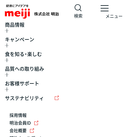
検索
メニュー
商品情報
キャンペーン
食を知る・楽しむ
品質への取り組み
お客様サポート
レシピ
食の栄養バランスチェック
チョコレート
工場見学
サステナビリティ
ヨーグルト
牛乳
食育
プレスリリース
アイス
採用情報
アレルギー
チーズ
キャンペーン
明治会員ID
会社概要
問い合わせ