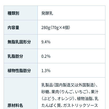
種類別
発酵乳
内容量
280g（70g×4個）
無脂乳固形分
9.4％
乳脂肪分
0.2％
植物性脂肪分
1.3％
乳製品（国内製造又は外国製造）、
砂糖、果肉（りんご、いちご）、果汁
（ぶどう、オレンジ）、植物油脂、乳
原材料名
たんぱく質、ガストリックソース