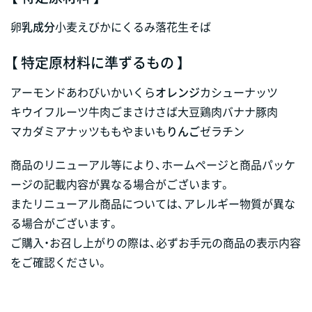
卵
乳成分
小麦
えび
かに
くるみ
落花生
そば
【 特定原材料に準ずるもの 】
アーモンド
あわび
いか
いくら
オレンジ
カシューナッツ
キウイフルーツ
牛肉
ごま
さけ
さば
大豆
鶏肉
バナナ
豚肉
マカダミアナッツ
もも
やまいも
りんご
ゼラチン
商品のリニューアル等により、ホームページと商品パッケ
ージの記載内容が異なる場合がございます。
またリニューアル商品については、アレルギー物質が異な
る場合がございます。
ご購入・お召し上がりの際は、必ずお手元の商品の表示内容
をご確認ください。