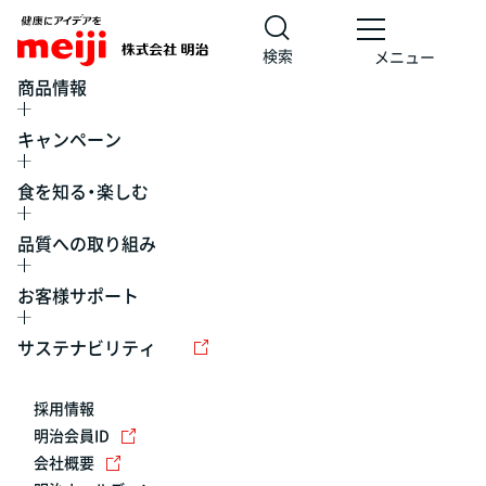
検索
メニュー
商品情報
キャンペーン
食を知る・楽しむ
品質への取り組み
お客様サポート
レシピ
食の栄養バランスチェック
チョコレート
工場見学
サステナビリティ
ヨーグルト
牛乳
食育
プレスリリース
アイス
採用情報
アレルギー
チーズ
キャンペーン
明治会員ID
会社概要
問い合わせ