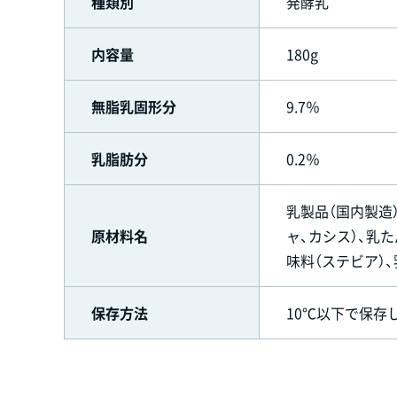
種類別
発酵乳
内容量
180g
無脂乳固形分
9.7％
乳脂肪分
0.2％
乳製品（国内製造
原材料名
ャ、カシス）、乳
味料（ステビア）
保存方法
10℃以下で保存