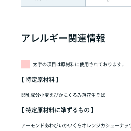
アレルギー関連情報
太字の項目は原材料に使用されております。
【 特定原材料 】
卵
乳成分
小麦
えび
かに
くるみ
落花生
そば
【 特定原材料に準ずるもの 】
アーモンド
あわび
いか
いくら
オレンジ
カシューナッ