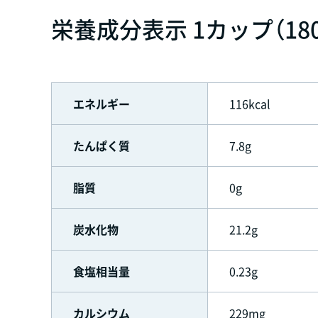
栄養成分表示 1カップ（18
エネルギー
116kcal
たんぱく質
7.8g
脂質
0g
炭水化物
21.2g
食塩相当量
0.23g
カルシウム
229mg