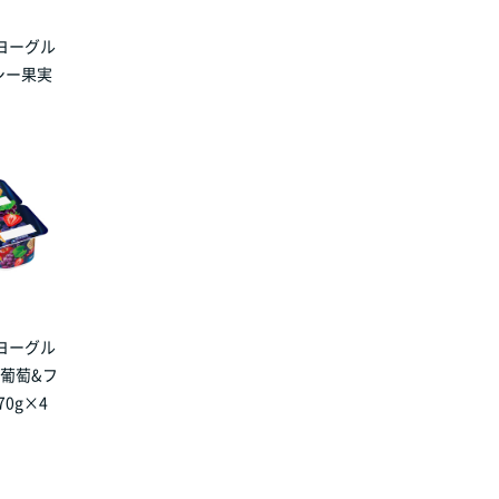
ヨーグル
シー果実
ヨーグル
赤葡萄&フ
0g×4