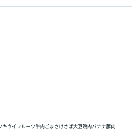
ツ
キウイフルーツ
牛肉
ごま
さけ
さば
大豆
鶏肉
バナナ
豚肉