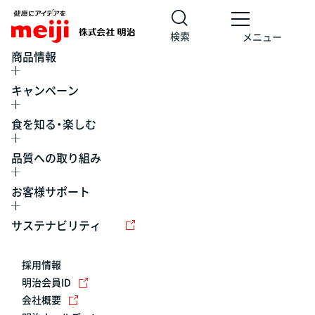
検索
メニュー
商品情報
キャンペーン
食を知る・楽しむ
品質への取り組み
お客様サポート
レシピ
食の栄養バランスチェック
チョコレート
工場見学
サステナビリティ
ヨーグルト
牛乳
食育
プレスリリース
アイス
採用情報
アレルギー
チーズ
キャンペーン
明治会員ID
会社概要
問い合わせ