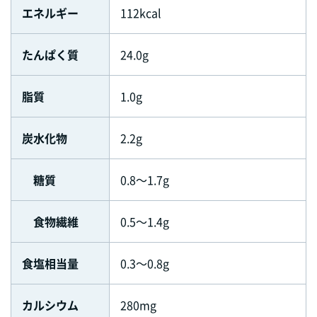
エネルギー
112kcal
たんぱく質
24.0g
脂質
1.0g
炭水化物
2.2g
糖質
0.8～1.7g
食物繊維
0.5～1.4g
食塩相当量
0.3～0.8g
カルシウム
280mg