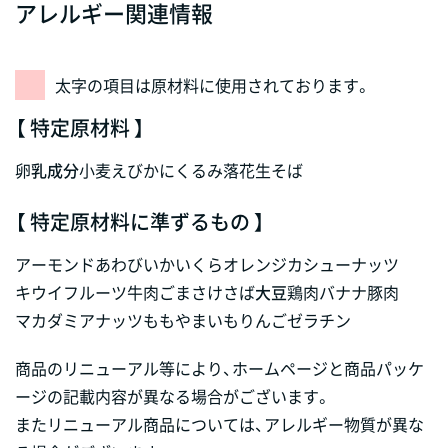
アレルギー関連情報
太字の項目は原材料に使用されております。
【 特定原材料 】
卵
乳成分
小麦
えび
かに
くるみ
落花生
そば
【 特定原材料に準ずるもの 】
アーモンド
あわび
いか
いくら
オレンジ
カシューナッツ
キウイフルーツ
牛肉
ごま
さけ
さば
大豆
鶏肉
バナナ
豚肉
マカダミアナッツ
もも
やまいも
りんご
ゼラチン
商品のリニューアル等により、ホームページと商品パッケ
ージの記載内容が異なる場合がございます。
またリニューアル商品については、アレルギー物質が異な