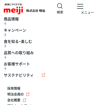
検索
メニュー
商品情報
キャンペーン
食を知る・楽しむ
品質への取り組み
お客様サポート
レシピ
食の栄養バランスチェック
チョコレート
工場見学
サステナビリティ
ヨーグルト
牛乳
食育
プレスリリース
アイス
採用情報
アレルギー
チーズ
キャンペーン
明治会員ID
会社概要
問い合わせ