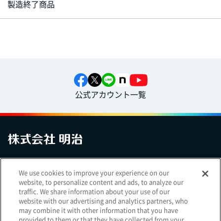
製造終了商品
公式アカウント一覧
お問い合わせ
サイトマップ
個人情報保護について
電子公告
We use cookies to improve your experience on our
アクセシビリティへの対応方針
ご利用規約
明治グループのDX
website, to personalize content and ads, to analyze our
Cookie Settings
traffic. We share information about your use of our
website with our advertising and analytics partners, who
may combine it with other information that you have
provided to them or that they have collected from your