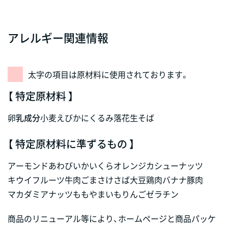
アレルギー関連情報
太字の項目は原材料に使用されております。
【 特定原材料 】
卵
乳成分
小麦
えび
かに
くるみ
落花生
そば
【 特定原材料に準ずるもの 】
アーモンド
あわび
いか
いくら
オレンジ
カシューナッツ
キウイフルーツ
牛肉
ごま
さけ
さば
大豆
鶏肉
バナナ
豚肉
マカダミアナッツ
もも
やまいも
りんご
ゼラチン
商品のリニューアル等により、ホームページと商品パッケ