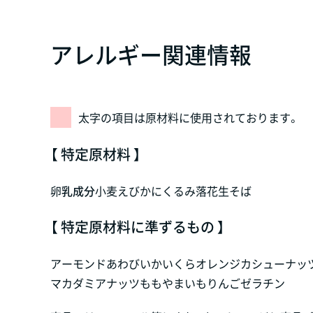
アレルギー関連情報
太字の項目は原材料に使用されております。
【 特定原材料 】
卵
乳成分
小麦
えび
かに
くるみ
落花生
そば
【 特定原材料に準ずるもの 】
アーモンド
あわび
いか
いくら
オレンジ
カシューナッ
マカダミアナッツ
もも
やまいも
りんご
ゼラチン