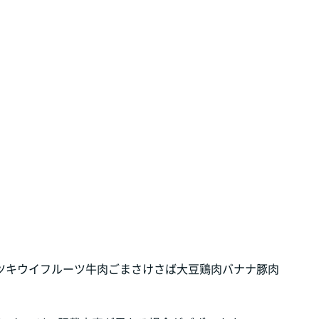
ツ
キウイフルーツ
牛肉
ごま
さけ
さば
大豆
鶏肉
バナナ
豚肉