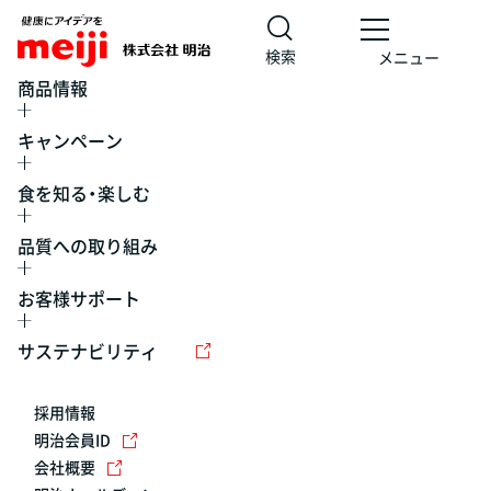
検索
メニュー
商品情報
キャンペーン
食を知る・楽しむ
品質への取り組み
お客様サポート
レシピ
食の栄養バランスチェック
チョコレート
工場見学
サステナビリティ
ヨーグルト
牛乳
食育
プレスリリース
アイス
採用情報
アレルギー
チーズ
キャンペーン
明治会員ID
会社概要
問い合わせ