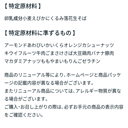
【 特定原材料 】
卵
乳成分
小麦
えび
かに
くるみ
落花生
そば
【 特定原材料に準ずるもの 】
アーモンド
あわび
いか
いくら
オレンジ
カシューナッツ
キウイフルーツ
牛肉
ごま
さけ
さば
大豆
鶏肉
バナナ
豚肉
マカダミアナッツ
もも
やまいも
りんご
ゼラチン
商品のリニューアル等により、ホームページと商品パッケ
ージの記載内容が異なる場合がございます。
またリニューアル商品については、アレルギー物質が異な
る場合がございます。
ご購入・お召し上がりの際は、必ずお手元の商品の表示内容
をご確認ください。