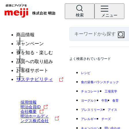
検索
メニュー
商品情報
キャンペーン
食を知る・楽しむ
よく検索されているワード
品質への取り組み
お客様サポート
レシピ
サステナビリティ
食の栄養バランスチェック
チョコレート
工場見学
ヨーグルト
牛乳
食育
採用情報
明治会員ID
プレスリリース
アイス
会社概要
明治ホールディ
アレルギー
チーズ
ングス株式会社
キャンペーン
問い合わせ