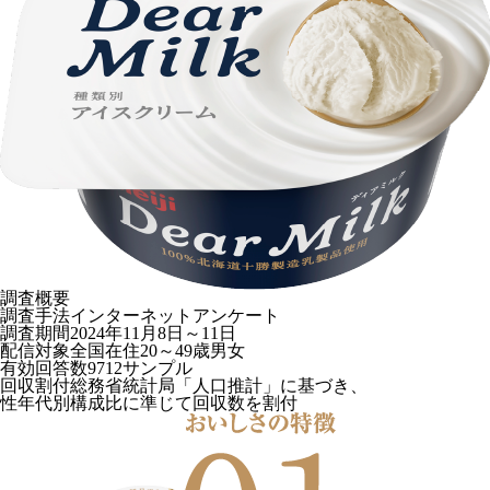
調査概要
調査手法
インターネットアンケート
調査期間
2024年11月8日～11日
配信対象
全国在住20～49歳男女
有効回答数
9712サンプル
回収割付
総務省統計局「人口推計」に基づき、
性年代別構成比に準じて回収数を割付