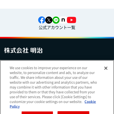
公式アカウント一覧
お問い合わせ
サイトマップ
個人情報保護について
電子公告
We use cookies to improve your experience on our
アクセシビリティへの対応方針
ご利用規約
明治グループのDX
website, to personalize content and ads, to analyze our
Cookie Settings
traffic. We share information about your use of our
website with our advertising and analytics partners, who
may combine it with other information that you have
provided to them or that they have collected from your
use of their services. Please click [Cookie Settings] to
（
｜
）
明治ホールディングス株式会社
EN
簡体
customize your cookie settings on our website.
Cookie
Meiji Seika ファルマ株式会社
Policy