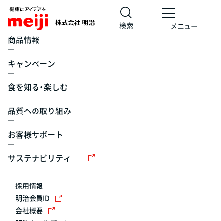
検索
メニュー
商品情報
キャンペーン
食を知る・楽しむ
品質への取り組み
お客様サポート
レシピ
食の栄養バランスチェック
チョコレート
工場見学
サステナビリティ
ヨーグルト
牛乳
食育
プレスリリース
アイス
採用情報
アレルギー
チーズ
キャンペーン
明治会員ID
会社概要
問い合わせ