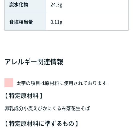
炭水化物
24.3g
食塩相当量
0.11g
アレルギー関連情報
太字の項目は原材料に使用されております。
【 特定原材料 】
卵
乳成分
小麦
えび
かに
くるみ
落花生
そば
【 特定原材料に準ずるもの 】