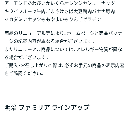
アーモンド
あわび
いか
いくら
オレンジ
カシューナッツ
キウイフルーツ
牛肉
ごま
さけ
さば
大豆
鶏肉
バナナ
豚肉
マカダミアナッツ
もも
やまいも
りんご
ゼラチン
商品のリニューアル等により、ホームページと商品パッケ
ージの記載内容が異なる場合がございます。
またリニューアル商品については、アレルギー物質が異な
る場合がございます。
ご購入・お召し上がりの際は、必ずお手元の商品の表示内容
をご確認ください。
明治 ファミリア ラインアップ