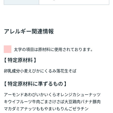
アレルギー関連情報
太字の項目は原材料に使用されております。
【 特定原材料 】
卵
乳成分
小麦
えび
かに
くるみ
落花生
そば
【 特定原材料に準ずるもの 】
アーモンド
あわび
いか
いくら
オレンジ
カシューナッツ
キウイフルーツ
牛肉
ごま
さけ
さば
大豆
鶏肉
バナナ
豚肉
マカダミアナッツ
もも
やまいも
りんご
ゼラチン