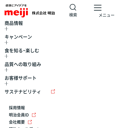
検索
メニュー
商品情報
キャンペーン
食を知る・楽しむ
品質への取り組み
お客様サポート
レシピ
食の栄養バランスチェック
チョコレート
工場見学
サステナビリティ
ヨーグルト
牛乳
食育
プレスリリース
アイス
採用情報
アレルギー
チーズ
キャンペーン
明治会員ID
会社概要
問い合わせ