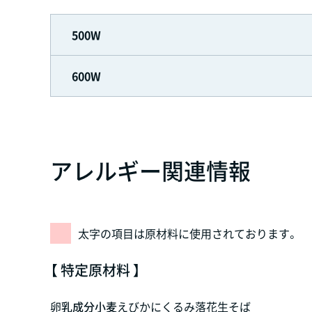
500W
600W
アレルギー関連情報
太字の項目は原材料に使用されております。
【 特定原材料 】
卵
乳成分
小麦
えび
かに
くるみ
落花生
そば