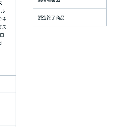
ス
フル
製造終了商品
を主
マス
カロ
オ