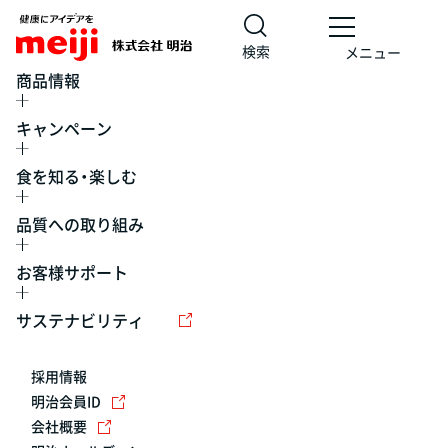
検索
メニュー
商品情報
キャンペーン
食を知る・楽しむ
品質への取り組み
お客様サポート
レシピ
食の栄養バランスチェック
チョコレート
工場見学
サステナビリティ
ヨーグルト
牛乳
食育
プレスリリース
アイス
採用情報
アレルギー
チーズ
キャンペーン
明治会員ID
会社概要
問い合わせ