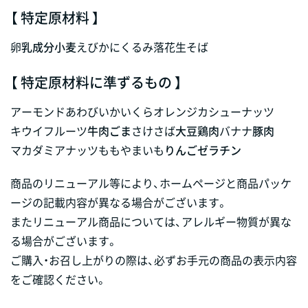
【 特定原材料 】
卵
乳成分
小麦
えび
かに
くるみ
落花生
そば
【 特定原材料に準ずるもの 】
アーモンド
あわび
いか
いくら
オレンジ
カシューナッツ
キウイフルーツ
牛肉
ごま
さけ
さば
大豆
鶏肉
バナナ
豚肉
マカダミアナッツ
もも
やまいも
りんご
ゼラチン
商品のリニューアル等により、ホームページと商品パッケ
ージの記載内容が異なる場合がございます。
またリニューアル商品については、アレルギー物質が異な
る場合がございます。
ご購入・お召し上がりの際は、必ずお手元の商品の表示内容
をご確認ください。