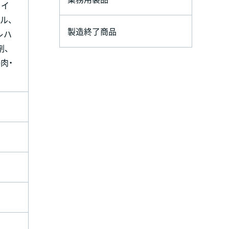
ワイ
ル、
製造終了商品
レハ
剤、
肉・