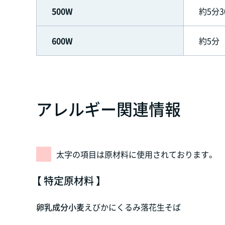
500W
約5分3
600W
約5分
アレルギー関連情報
太字の項目は原材料に使用されております。
【 特定原材料 】
卵
乳成分
小麦
えび
かに
くるみ
落花生
そば