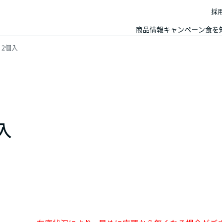
採
商品情報
キャンペーン
食を
 2個入
入